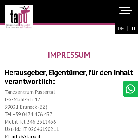
|
DE
IT
IMPRESSUM
Herausgeber, Eigentümer, für den Inhalt
verantwortlich:
Tanzzentrum Pustertal
J.-G.-Mahl-Str. 12
39031 Bruneck (BZ)
Tel +39 0474 476 437
Mobil Tel. 346 2511456
Ust.-Id.: IT 02646190211
M:
info@tapu.it