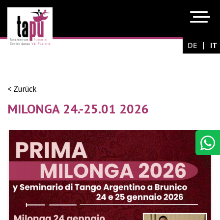
|
DE
IT
< Zurück
MILONGA 24.-25.01 2026